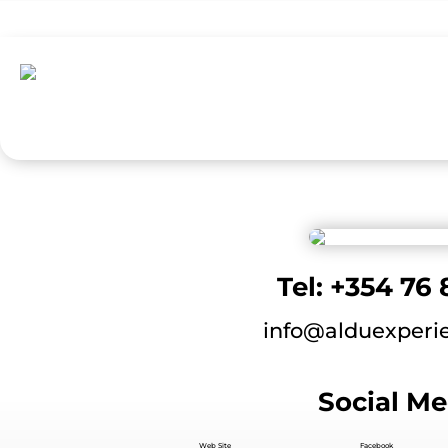
Tel: +354 76
info@alduexperi
Social Me
Web Site
Facebook