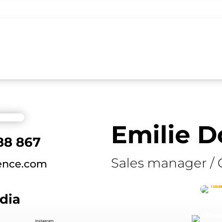
Emilie D
 88 867
Sales manager / 
ence.com
dia
.
Instagram